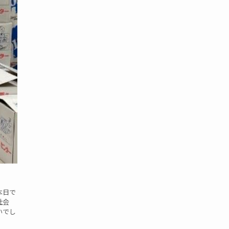
日で
社会
いでし