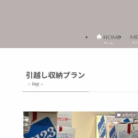
ME
HOME
メニ
ホーム
引越し収納プラン
– tag –
お片付け