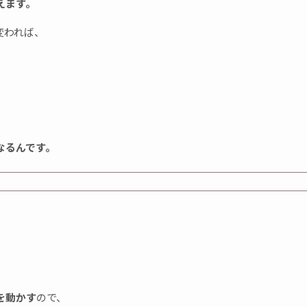
えます。
変われば、
。
、
なるんです。
を動かす
ので、