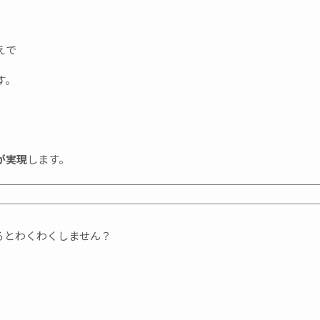
えで
す。
が実現
します。
ると
わくわくしません？