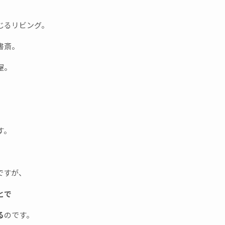
じるリビング。
書斎。
屋。
、
す。
ですが、
とで
る
のです。