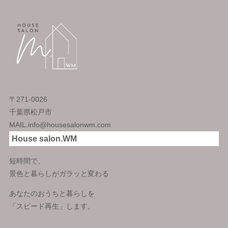
〒271-0026
千葉県松戸市
MAIL.info@housesalonwm.com
House salon.WM
短時間で、
景色と暮らしがガラッと変わる
あなたのおうちと暮らしを
「スピード再生」します。