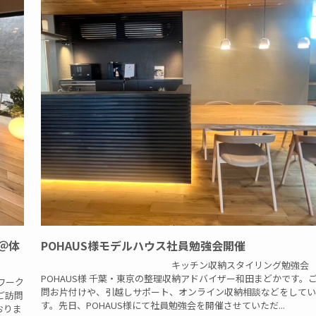
＠体
POHAUS様モデルハウス社員勉強会開催
キッチン収納スタイリング勉強会 
POHAUS様 千葉・東京の整理収納アドバイザー和田まどかです。
ーク
問お片付けや、引越しサポート、オンライン収納相談などをしてい
ご訪問
す。先日、POHAUS様にて社員勉強会を開催させていただ...
おりま