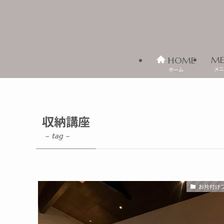
ME
HOME
メニ
ホーム
収納講座
– tag –
お片付け