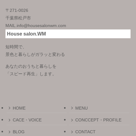
〒271-0026
千葉県松戸市
MAIL.info@housesalonwm.com
House salon.WM
短時間で、
景色と暮らしがガラッと変わる
あなたのおうちと暮らしを
「スピード再生」します。
HOME
MENU
CACE・VOICE
CONCCEPT・PROFILE
BLOG
CONTACT