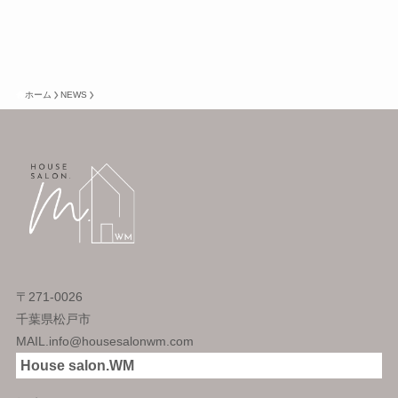
ホーム
NEWS
〒271-0026
千葉県松戸市
MAIL.info@housesalonwm.com
House salon.WM