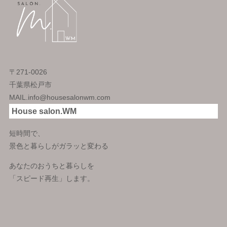
〒271-0026
千葉県松戸市
MAIL.info@housesalonwm.com
House salon.WM
短時間で、
景色と暮らしがガラッと変わる
あなたのおうちと暮らしを
「スピード再生」します。