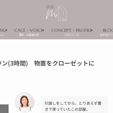
NU
CACE・VOICE
CONCEPT・PROFILE
BLO
ュー
事例・お客様の声
プロフィール
お片付けブ
ラン(3時間) 物置をクローゼットに
引越しをしてから、とりあえず置
きで使っていたこの部屋。