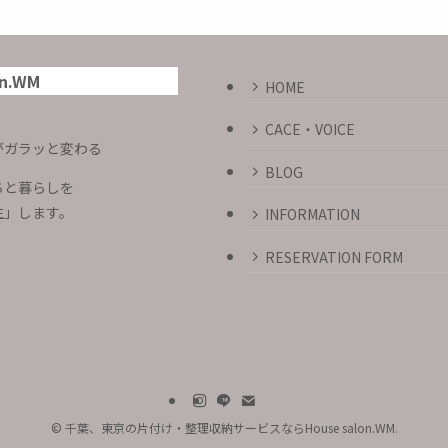
on.WM
HOME
CACE・VOICE
がガラッと変わる
BLOG
ちと暮らしを
生」します。
INFORMATION
RESERVATION FORM
©
千葉、東京の片付け・整理収納サービスならHouse salon.WM.