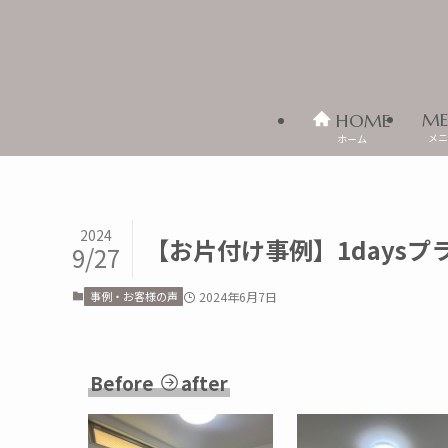
ME
HOME
メニ
ホーム
2024
【お片付け事例】1daysプ
9/27
事例・お客様の声
2024年6月7日
Before
after