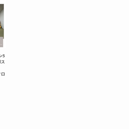
ン5
様ス
クロ