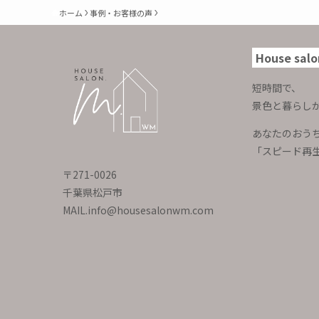
ホーム
事例・お客様の声
House sal
短時間で、
景色と暮らし
あなたのおう
「スピード再
〒271-0026
千葉県松戸市
MAIL.info@housesalonwm.com