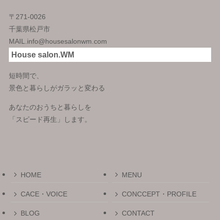
〒271-0026
千葉県松戸市
MAIL.info@housesalonwm.com
House salon.WM
短時間で、
景色と暮らしがガラッと変わる
あなたのおうちと暮らしを
「スピード再生」します。
HOME
MENU
CACE・VOICE
CONCCEPT・PROFILE
BLOG
CONTACT