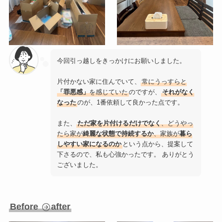
今回引っ越しをきっかけにお願いしました。
片付かない家に住んでいて、
常にうっすらと
「罪悪感」
を感じていた
のですが、
それがなく
なった
のが、1番依頼して良かった点です。
また、
ただ家を片付けるだけでなく
、どうやっ
たら家が
綺麗な状態で持続するか
、家族が
暮ら
しやすい家になるのか
という点から、提案して
下さるので、私も心強かったです。 ありがとう
ございました。
Before
after