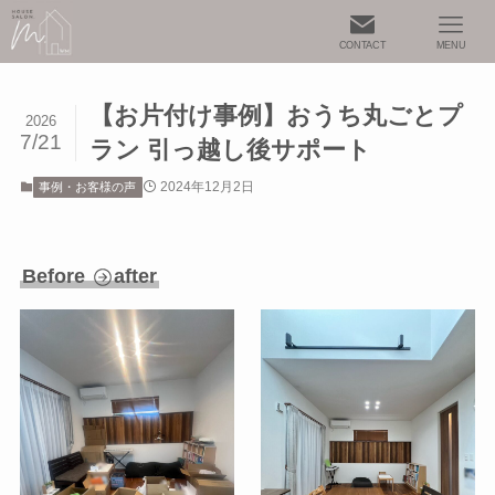
CONTACT
MENU
【お片付け事例】おうち丸ごとプ
2026
7/21
ラン 引っ越し後サポート
2024年12月2日
事例・お客様の声
Before
after