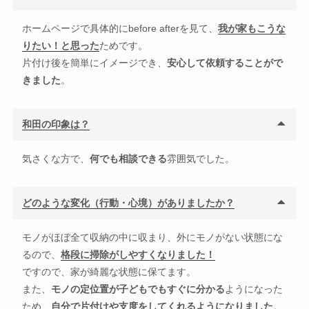
ホームページで具体的にbefore afterを見て、
我が家もこうな
りたい！と思った
ためです。
片付け後を簡単にイメージでき、
安心して依頼することがで
きました
。
和田の印象は？
気さくな方で、
何でも相談できる
雰囲気でした。
どのような変化（行動・心境）がありましたか？
モノがほぼ全て収納の中に収まり、外にモノがない状態にな
るので、
格段に掃除がしやすくなりました！
ですので、家が綺麗な状態に保てます。
また、
モノの定位置が子どもでもすぐに分かる
ようになった
ため、
自分で片付けや支度をしてくれるようになりました
。